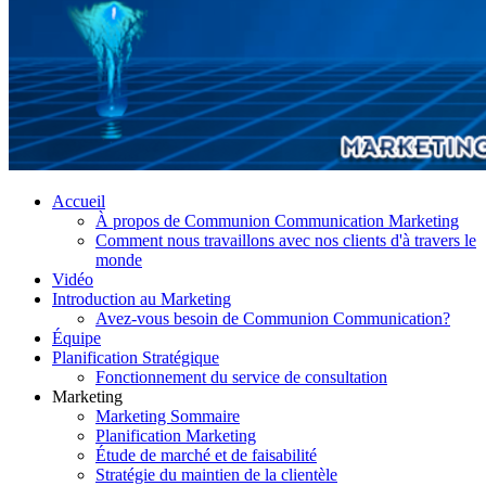
Accueil
À propos de Communion Communication Marketing
Comment nous travaillons avec nos clients d'à travers le
monde
Vidéo
Introduction au Marketing
Avez-vous besoin de Communion Communication?
Équipe
Planification Stratégique
Fonctionnement du service de consultation
Marketing
Marketing Sommaire
Planification Marketing
Étude de marché et de faisabilité
Stratégie du maintien de la clientèle