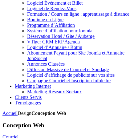
Logiciel Événement et Billet
Logiciel de Rendez-Vous
Formation / Cours en ligne ; apprentissage à distance
Boutique en Ligne
Programme d’Affiliation
Système d’affiliation pour Joomla
Réservation Hotel / Gite / Auberge
VTiger CRM ERP Agenda
Logiciel d’Annuaire / Bottin
Abonnement Payant pour Site Joomla et Annuaire
JomSocial
Annonces Classées
Diffusion Massive de Courriel et Sondage
Logiciel d’affichage de publicité sur vos sites
Campagne Courriel et Inscription Infolettre
Marketing Internet
Marketing Réseaux Sociaux
Clients Servis
Témoignages
Accueil
Design
Conception Web
Conception Web
Courriel