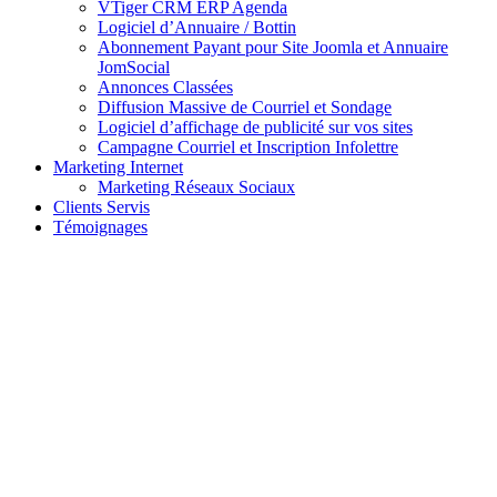
VTiger CRM ERP Agenda
Logiciel d’Annuaire / Bottin
Abonnement Payant pour Site Joomla et Annuaire
JomSocial
Annonces Classées
Diffusion Massive de Courriel et Sondage
Logiciel d’affichage de publicité sur vos sites
Campagne Courriel et Inscription Infolettre
Marketing Internet
Marketing Réseaux Sociaux
Clients Servis
Témoignages